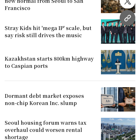
new normal from Seoul to San
twitt
Francisco
URL
Stray Kids hit 'mega IP' scale, but
say risk still drives the music
Kazakhstan starts 800km highway
to Caspian ports
Dormant debt market exposes
non-chip Korean Inc. slump
Seoul housing forum warns tax
overhaul could worsen rental
shortage