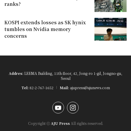
ranks?
KOSPI extends losses as SK hynix
tumbles on Nvidia memory
concerns
Addres:
LEEMA Building, 11th floor, 42, Jong-ro 1-gil, Jongno-gu,
Seoul
Tel:
82-2-767-1652
Mail:
ajupress@ajunews.com
YouTube
Instagram
Copyright ⓒ
AJU Press
All rights reserved.