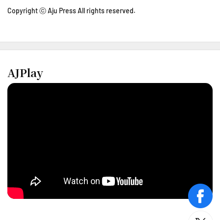
Copyright ⓒ Aju Press All rights reserved.
AJPlay
face