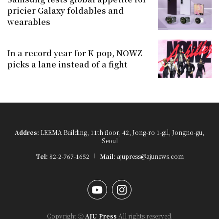
pricier Galaxy foldables and
wearables
In a record year for K-pop, NOWZ
picks a lane instead of a fight
Addres:
LEEMA Building, 11th floor, 42, Jong-ro 1-gil, Jongno-gu,
Seoul
Tel:
82-2-767-1652
Mail:
ajupress@ajunews.com
YouTube
Instagram
Copyright ⓒ
AJU Press
All rights reserved.