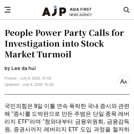
nav
sea
button
but
People Power Party Calls for
Investigation into Stock
Market Turmoil
by Lee da hui
Posted : July 9, 2026, 10:00
font
Updated : July 9, 2026, 10:00
size
국민의힘은 9일 이틀 연속 폭락한 국내 증시와 관련
해 "증시를 도박판으로 만든 주범은 단일 종목 레버
리지 ETF"라며 "청와대부터 금융위원회, 금융감독
원, 증권사까지 레버리지 ETF 도입 과정을 철저하