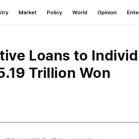
stry
Market
Policy
World
Opinion
Ente
ive Loans to Indivi
.19 Trillion Won