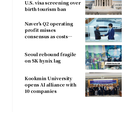
U.S. visa screening over
birth tourism ban
Naver's Q2 operating
profit misses
consensus as costs
outpace sales
Seoul rebound fragile
on SK hynix lag
Kookmin University
opens AI alliance with
10 companies