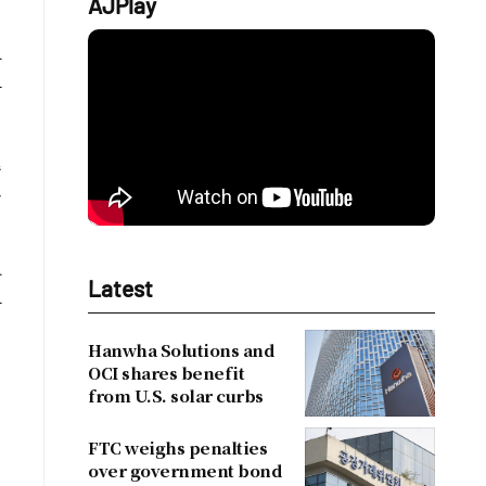
AJPlay
반
하
준
을
상
Latest
한
Hanwha Solutions and
OCI shares benefit
에
from U.S. solar curbs
획
FTC weighs penalties
over government bond