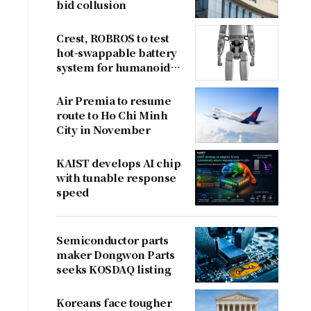
bid collusion
Crest, ROBROS to test
hot-swappable battery
system for humanoid
robots
Air Premia to resume
route to Ho Chi Minh
City in November
KAIST develops AI chip
with tunable response
speed
Semiconductor parts
maker Dongwon Parts
seeks KOSDAQ listing
Koreans face tougher