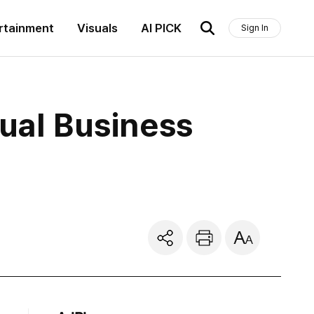
rtainment
Visuals
AI PICK
Sign In
dual Business