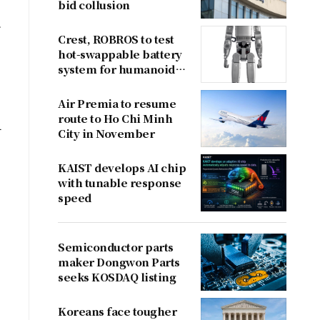
bid collusion
로
Crest, ROBROS to test
hot-swappable battery
system for humanoid
신
robots
Air Premia to resume
route to Ho Chi Minh
란
City in November
KAIST develops AI chip
with tunable response
speed
Semiconductor parts
maker Dongwon Parts
seeks KOSDAQ listing
Koreans face tougher