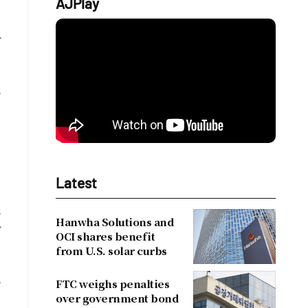
AJPlay
다
보
접
지
Latest
로
Hanwha Solutions and
가
OCI shares benefit
from U.S. solar curbs
호
FTC weighs penalties
over government bond