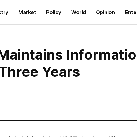
stry
Market
Policy
World
Opinion
Ente
Maintains Informatio
 Three Years