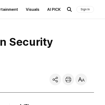
rtainment
Visuals
AI PICK
Sign In
n Security