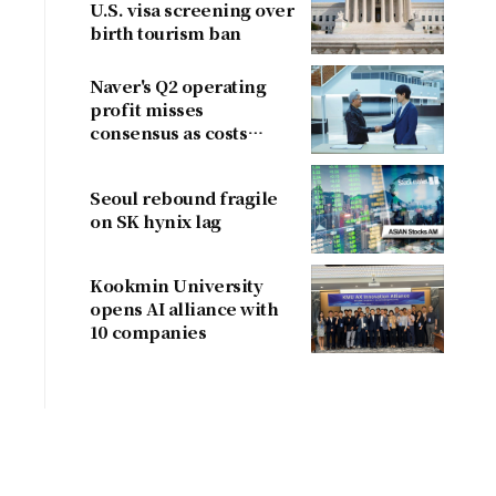
U.S. visa screening over
birth tourism ban
Naver's Q2 operating
profit misses
consensus as costs
outpace sales
Seoul rebound fragile
on SK hynix lag
Kookmin University
opens AI alliance with
10 companies